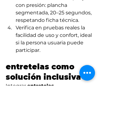
con presión: plancha 
segmentada, 20–25 segundos, 
respetando ficha técnica.
Verifica en pruebas reales la 
facilidad de uso y confort, ideal 
si la persona usuaria puede 
participar.
entretelas como 
solución inclusiva
Integrar 
entretelas 
adaptativas
 no es solo una mejora 
técnica, sino un acto de inclusión. 
Al considerar cierres magnéticos, 
tejidos suaves y áreas accesibles 
bien estructuradas, podemos 
construir moda que empodera a 
personas con diversidad funcional.