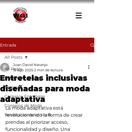
Entrada
All Posts
Juan David Naranjo
All Posts
15 ago 2025
2 min de lectura
Entretelas inclusivas
Marketing Digital
diseñadas para moda
Noticias
Consejos Entretelas
adaptativa
Consejos de Moda
La moda adaptativa está 
Tendencias de la moda
revolucionando la forma de crear 
prendas al priorizar acceso, 
funcionalidad y diseño. Una 