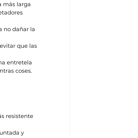
a más larga 
jetadores 
a no dañar la 
evitar que las 
na entretela 
ntras coses.
.
s resistente 
puntada y 