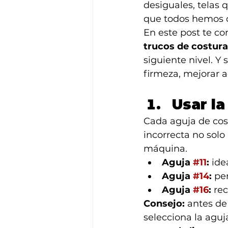
desiguales, telas 
que todos hemos c
En este post te c
trucos de costura
siguiente nivel. Y sí
firmeza, mejorar a
Usar l
Cada aguja de cose
incorrecta no solo
máquina.
Aguja 
#11
:
 ide
Aguja 
#14
:
 pe
Aguja 
#16
:
 re
Consejo:
 antes de
selecciona la aguj