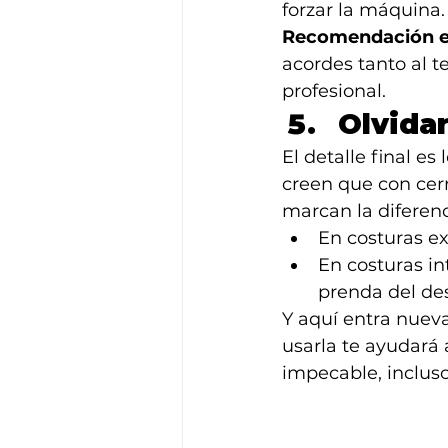
forzar la máquina.
Recomendación e
acordes tanto al t
profesional.
Olvidar
El detalle final e
creen que con cerr
marcan la diferenc
En costuras ex
En costuras in
prenda del de
Y aquí entra nuev
usarla te ayudará
impecable, incluso