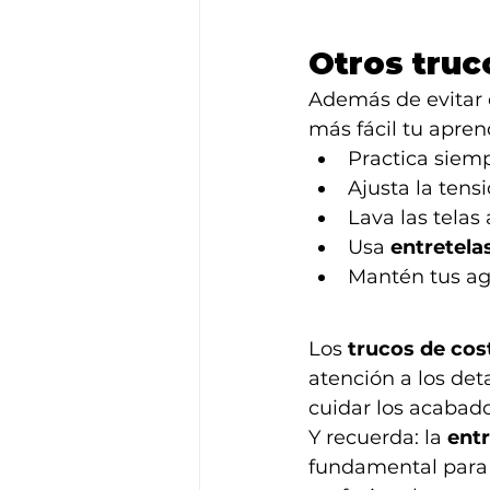
Otros truc
Además de evitar e
más fácil tu apren
Practica siemp
Ajusta la tens
Lava las telas
Usa 
entretela
Mantén tus agu
Los 
trucos de cos
atención a los detal
cuidar los acabad
Y recuerda: la 
entr
fundamental para r