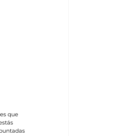
es que 
estás 
puntadas 