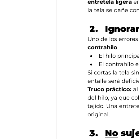
entretela ligera
 e
la tela se dañe con
Ignorar
Uno de los errores
contrahílo
.
El hilo princip
El contrahílo 
Si cortas la tela s
entalle será defic
Truco práctico:
 a
del hilo, ya que co
tejido. Una entret
original.
No
 suj