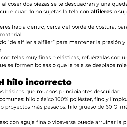
 al coser dos piezas se te descuadran y una qued
ocurre cuando no sujetas la tela con 
alfileres
 o su
ileres hacia dentro, cerca del borde de costura, par
material.
o “de alfiler a alfiler” para mantener la presión y 
n.
s con telas muy finas o elásticas, refuérzalas con u
 que se formen bolsas o que la tela se desplace mie
el hilo incorrecto
 los básicos que muchos principiantes descuidan.
comunes: hilo clásico 100% poliéster, fino y limpio
 o proyectos más pesados: hilo grueso de 60 G, má
so con aguja fina o viceversa puede arruinar la 