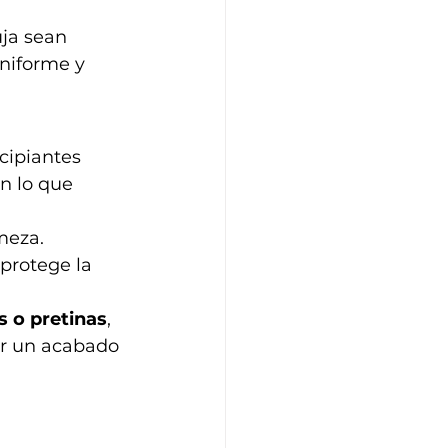
uja sean 
niforme y 
cipiantes 
n lo que 
meza.
 protege la 
s o pretinas
, 
ar un acabado 