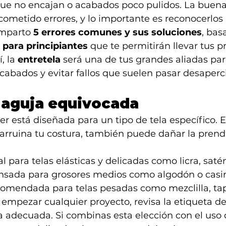
que no encajan o acabados poco pulidos. La buena 
ometido errores, y lo importante es reconocerlos 
omparto 
5 errores comunes y sus soluciones
, bas
 para principiantes
 que te permitirán llevar tus p
, la 
entretela
 será una de tus grandes aliadas par
cabados y evitar fallos que suelen pasar desaperc
a aguja equivocada
r está diseñada para un tipo de tela específico. El
 arruina tu costura, también puede dañar la prenda
al para telas elásticas y delicadas como licra, saté
nsada para grosores medios como algodón o casi
comendada para telas pesadas como mezclilla, tapi
 empezar cualquier proyecto, revisa la etiqueta de 
a adecuada. Si combinas esta elección con el uso 