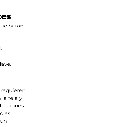
tes
que harán 
la.
lave.
 requieren 
 la tela y 
fecciones.
o es 
 un 