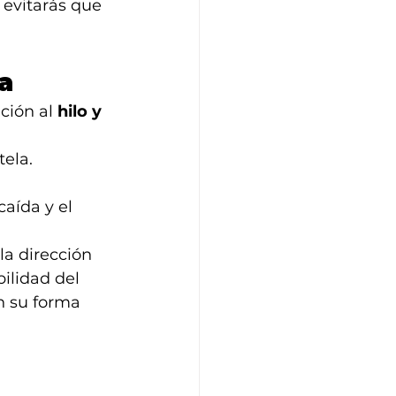
 evitarás que 
la
ción al 
hilo y 
tela.
caída y el 
la dirección 
ilidad del 
n su forma 