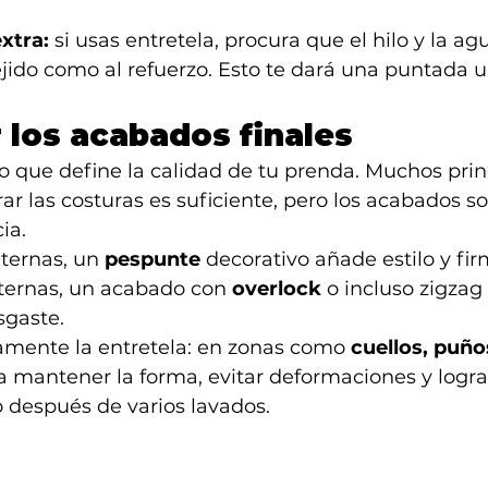
xtra:
 si usas entretela, procura que el hilo y la ag
ejido como al refuerzo. Esto te dará una puntada u
 los acabados finales
s lo que define la calidad de tu prenda. Muchos prin
ar las costuras es suficiente, pero los acabados so
ia.
ternas, un 
pespunte
 decorativo añade estilo y fir
ternas, un acabado con 
overlock
 o incluso zigzag
sgaste.
amente la entretela: en zonas como 
cuellos, puño
 a mantener la forma, evitar deformaciones y logr
 después de varios lavados.