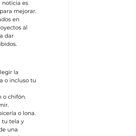
noticia es 
para mejorar.
ados en 
royectos al 
a dar 
ibidos.
egir la 
 o incluso tu 
n o chifón.
mir.
cería o lona.
tu tela y 
de una 