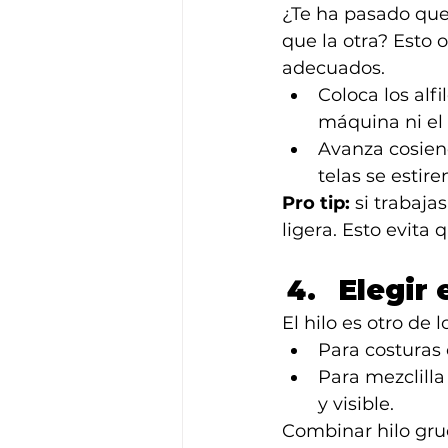
¿Te ha pasado que
que la otra? Esto 
adecuados.
Coloca los alf
máquina ni el 
Avanza cosiend
telas se estire
Pro tip:
 si trabaja
ligera. Esto evita
Elegir 
El hilo es otro de
Para costuras 
Para mezclilla
y visible.
Combinar hilo grue