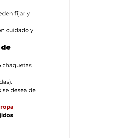
den fijar y 
n cuidado y 
 de 
o chaquetas 
das).
 se desea de 
 ropa 
jidos 