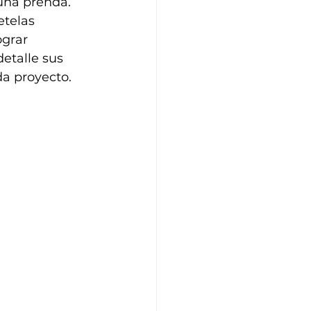
una prenda. 
etelas 
ograr 
etalle sus 
da proyecto.