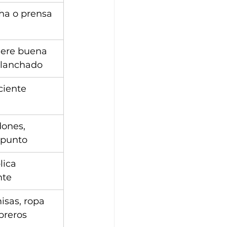
ha o prensa 
iere buena 
planchado
ciente
ones, 
 punto
lica 
nte
isas, ropa 
breros