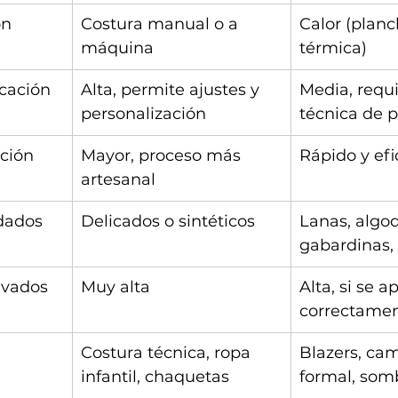
ón
Costura manual o a 
Calor (planc
máquina
térmica)
ocación
Alta, permite ajustes y 
Media, requ
personalización
técnica de 
ción
Mayor, proceso más 
Rápido y efi
artesanal
dados
Delicados o sintéticos
Lanas, algod
gabardinas,
avados
Muy alta
Alta, si se ap
correctame
Costura técnica, ropa 
Blazers, cam
infantil, chaquetas
formal, som