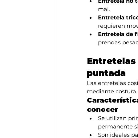
Entretela no t
mal.
Entretela tric
requieren mov
Entretela de f
prendas pesad
Entretelas 
puntada
Las entretelas cos
mediante costura. 
Característic
conocer
Se utilizan pr
permanente si
Son ideales pa