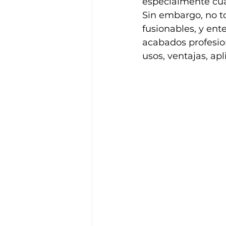
especialmente cua
Sin embargo, no to
fusionables, y ent
acabados profesion
usos, ventajas, ap