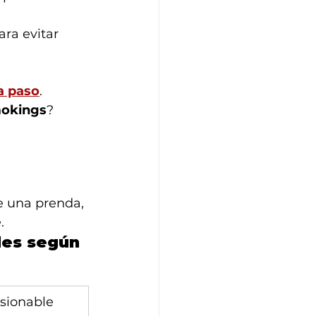
ara evitar 
a paso
. 
mokings
?
e una prenda, 
.
les según 
usionable