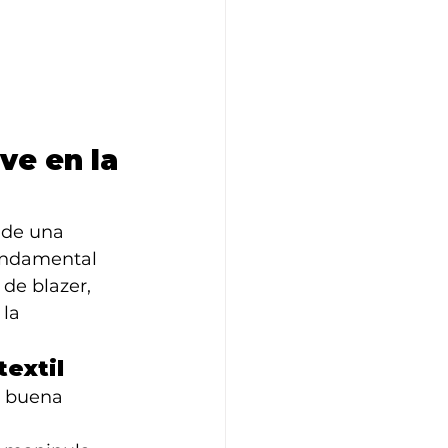
ve en la 
 de una 
fundamental 
 de blazer, 
la 
textil
a buena 