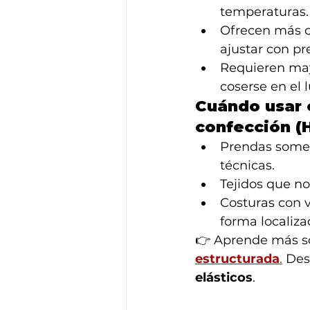
temperaturas.
Ofrecen más co
ajustar con pr
Requieren may
coserse en el 
Cuándo usar 
confección (
Prendas somet
técnicas.
Tejidos que no
Costuras con 
forma localiza
👉 Aprende más sob
estructurada
.
 Des
elásticos
.