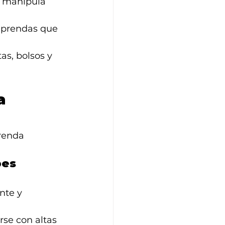
e manipula 
o prendas que 
s, bolsos y 
a 
renda 
bes 
nte y 
rse con altas 