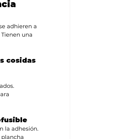
cia 
se adhieren a 
 Tienen una 
as cosidas
tados.
ara 
fusible
n la adhesión.
a plancha 