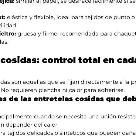
ejida:
 similar al papel, se deshace fácilmente si s
ot:
 elástica y flexible, ideal para tejidos de punto 
ilidad.
ieltro:
 gruesa y firme, recomendada para chaqueta
as.
cosidas: control total en cad
idas son aquellas que se fijan directamente a la p
No requieren plancha ni calor para adherirse.
as de las entretelas cosidas que de
incipalmente cuando se necesita una unión resiste
n depender del calor.
ra tejidos delicados o sintéticos que pueden daña