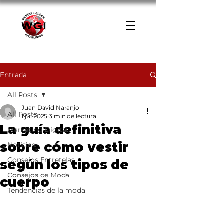
Entrada
All Posts
Juan David Naranjo
All Posts
1 jul 2025
3 min de lectura
La guía definitiva
Marketing Digital
sobre cómo vestir
Noticias
Consejos Entretelas
según los tipos de
Consejos de Moda
cuerpo
Tendencias de la moda