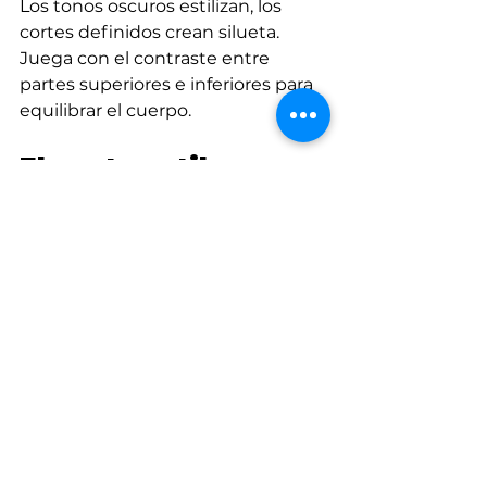
Los tonos oscuros estilizan, los 
cortes definidos crean silueta. 
Juega con el contraste entre 
partes superiores e inferiores para 
equilibrar el cuerpo.
Eleva tu estilo con 
conciencia
Saber vestir según tu tipo de 
cuerpo no es una regla estricta, 
sino una herramienta para 
expresarte mejor. Cuando conoces 
tu figura y eliges con intención, 
proyectas seguridad y armonía sin 
necesidad de seguir todas las 
tendencias. Y si eres diseñador o 
confeccionista, comprender estos 
principios es vital para crear 