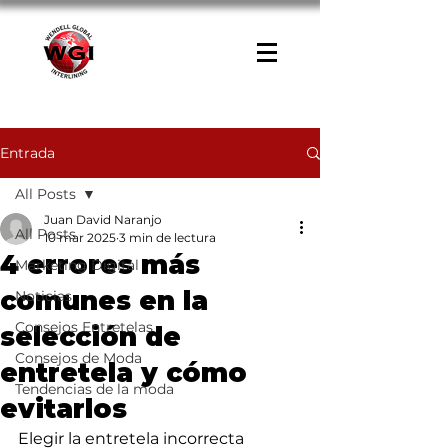
Entrada
All Posts
Juan David Naranjo
All Posts
10 mar 2025
3 min de lectura
4 errores más
Marketing Digital
comunes en la
Noticias
Consejos Entretelas
selección de
Consejos de Moda
entretela y cómo
Tendencias de la moda
evitarlos
Elegir la entretela incorrecta 